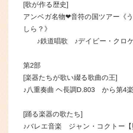
[歌が作る歴史]
アンベガ名物❤音符の国ツアー《
しら？》
♪鉄道唱歌 ♪デイビー・クロケ
第2部
[楽器たちが歌い綴る歌曲の王]
♪八重奏曲 ヘ長調D.803 から第4
[踊る楽器の歌たち]
♪バレエ音楽 ジャン・コクトー【堕