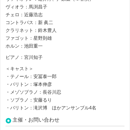
ヴィオラ：馬渕昌子
チェロ：近藤浩志
コントラバス：新 眞二
クラリネット：鈴木豊人
ファゴット：星野則雄
ホルン：池田重一
ピアノ：宮川知子
＜キャスト＞
・テノール：安冨泰一郎
・バリトン：塚本伸彦
・メゾソプラノ：長谷川忍
・ソプラノ：安藤るり
・バリトン：滝沢博 ほかアンサンブル4名
主催・お問い合わせ