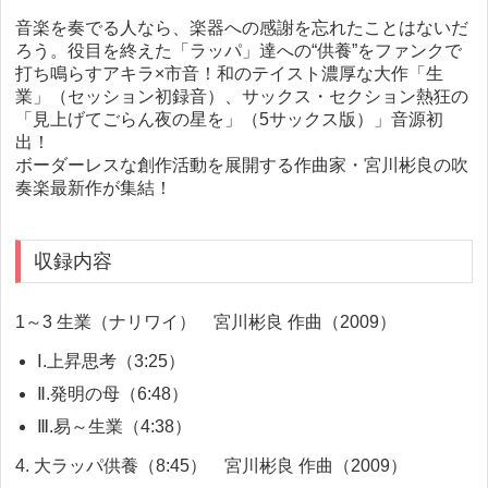
音楽を奏でる人なら、楽器への感謝を忘れたことはないだ
ろう。役目を終えた「ラッパ」達への“供養”をファンクで
打ち鳴らすアキラ×市音！和のテイスト濃厚な大作「生
業」（セッション初録音）、サックス・セクション熱狂の
「見上げてごらん夜の星を」（5サックス版）」音源初
出！
ボーダーレスな創作活動を展開する作曲家・宮川彬良の吹
奏楽最新作が集結！
収録内容
1～3 生業（ナリワイ） 宮川彬良 作曲（2009）
Ⅰ.上昇思考（3:25）
Ⅱ.発明の母（6:48）
Ⅲ.易～生業（4:38）
4. 大ラッパ供養（8:45） 宮川彬良 作曲（2009）