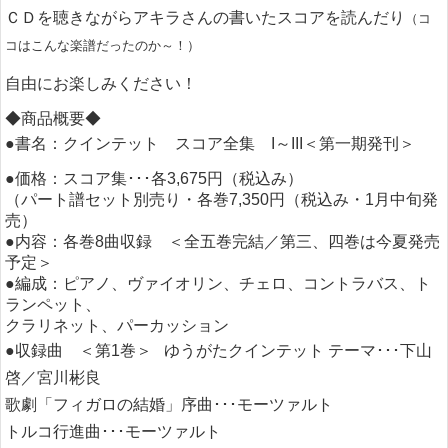
ＣＤを聴きながらアキラさんの書いたスコアを読んだり
（コ
コはこんな楽譜だったのか～！）
自由にお楽しみください！
◆商品概要◆
●書名：クインテット スコア全集 I～III＜第一期発刊＞
●価格：スコア集･･･各3,675円（税込み）
（パート譜セット別売り・各巻7,350円（税込み・1月中旬発
売）
●内容：各巻8曲収録 ＜全五巻完結／第三、四巻は今夏発売
予定＞
●編成：ピアノ、ヴァイオリン、チェロ、コントラバス、ト
ランペット、
クラリネット、パーカッション
●収録曲 ＜第1巻＞ ゆうがたクインテット テーマ･･･下山
啓／宮川彬良
歌劇「フィガロの結婚」序曲･･･モーツァルト
トルコ行進曲･･･モーツァルト