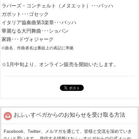
ラバーズ・コンチェルト（メヌエット）･･･バッハ
ガボット･･･ゴセック
イタリア協奏曲第3楽章･･･バッハ
華麗なる大円舞曲･･･ショパン
家路･･･ドヴォジャーク
※曲名、作曲者名は番組上の表記に準拠
☆1月中旬より、オンライン販売を開始いたします。
おふぃすベガからのお知らせを受け取る方法
Facebook、Twitter、メルマガを通じて、皆様と交流を深めていき
たいと思います。 発信する情報はおふぃすベガからの公式メッセ