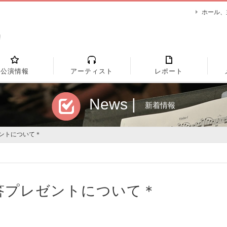
ホール、
公演情報
アーティスト
レポート
News |
新着情報
ゼントについて＊
答プレゼントについて＊