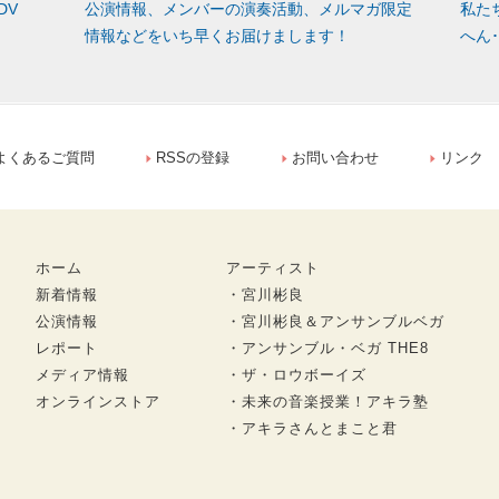
DV
公演情報、メンバーの演奏活動、メルマガ限定
私た
情報などをいち早くお届けまします！
へん
よくあるご質問
RSSの登録
お問い合わせ
リンク
ホーム
アーティスト
新着情報
・宮川彬良
公演情報
・宮川彬良＆アンサンブルベガ
レポート
・アンサンブル・ベガ THE8
メディア情報
・ザ・ロウボーイズ
オンラインストア
・未来の音楽授業！アキラ塾
・アキラさんとまこと君