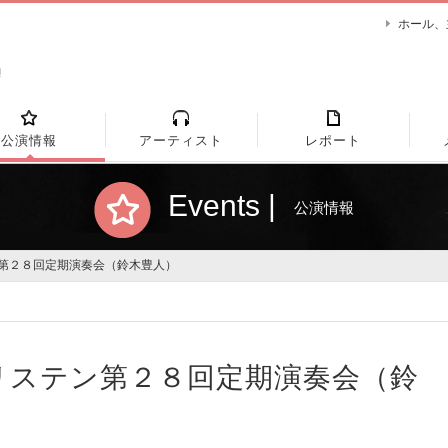
ホール、
公演情報
アーティスト
レポート
Events |
公演情報
ン第２８回定期演奏会（鈴木豊人）
リステン第２８回定期演奏会（鈴