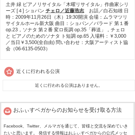
土井 緑 ピアノリサイタル「木曜リサイタル」作曲家シリ
ーズ [４] ショパン
チェロ／近藤浩志
お話／白石知雄
日
時：2009年11月26日（木）19:30開演 会場：ムラマツリ
サイタルホール新大阪
曲目：ショパン／バラード 第１番
op.23，ソナタ 第２番 変ロ長調 op.35「葬送」，チェロ
と ピアノのためのソナタ ト短調 op.65 入場料：￥3,000
／当日￥3,500(全自由) 問い合わせ：大阪アーティスト協
会（06-6135-0503）
近くに行われる公演
近くに行われる公演はありません。
おふぃすベガからのお知らせを受け取る方法
Facebook、Twitter、メルマガを通じて、皆様と交流を深めていき
たいと思います。 発信する情報はおふぃすベガからの公式メッセ