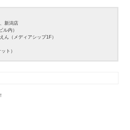
、新潟店
駅ビル内）
えん（メディアシップ1F）
ケット）
！