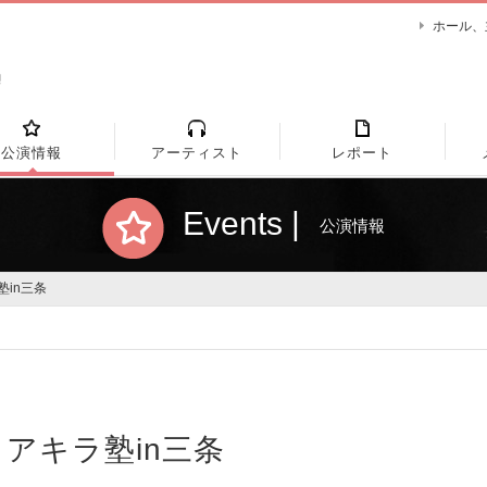
ホール、
公演情報
アーティスト
レポート
Events |
公演情報
塾in三条
アキラ塾in三条