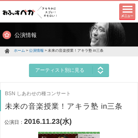
公演情報
ホーム
>
公演情報
> 未来の音楽授業！アキラ塾 in三条
アーティスト別に見る
BSN しあわせの種コンサート
未来の音楽授業！アキラ塾 in三条
2016.11.23(水)
公演日：