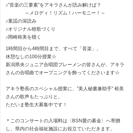
♪”音楽の三要素”をアキラさんが読み解けば？
～メロディ！リズム！ハーモニー！～
♪童謡の深読み
♪オリジナル校歌づくり
♪岡崎裕美を聴く
1時間目から4時間目まで、すべて「音楽」。
休憩なしの100分授業☆
新潟県央ジュニア合唱団ブレーメンの皆さんが、アキラ
さんの合唱曲でオープニングを飾ってくださいます☆
アキラ塾長のスペシャル授業に、”美人秘書兼助手” 裕美
さんの歌声もたっぷりと。
ただいま塾生大募集中です！
＊このコンサートの入場料は〈BSN愛の募金〉へ寄贈
し、県内の社会福祉施設にお役立ていただきます。