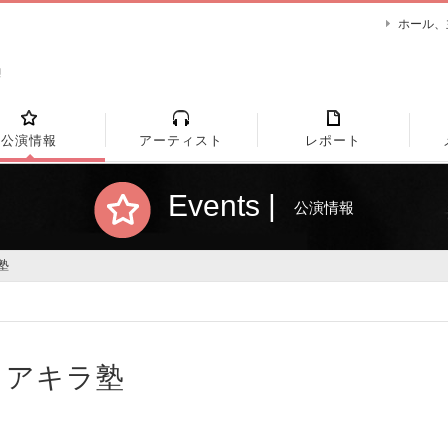
ホール、
公演情報
アーティスト
レポート
Events |
公演情報
塾
！アキラ塾