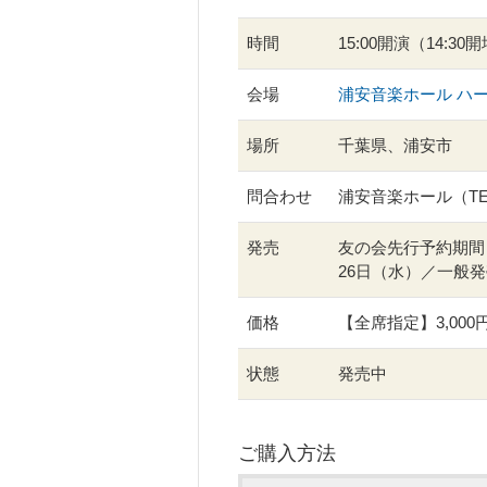
時間
15:00開演（14:30
会場
浦安音楽ホール ハ
場所
千葉県、浦安市
問合わせ
浦安音楽ホール（TEL：
発売
友の会先行予約期間：
26日（水）／一般発
価格
【全席指定】3,000
状態
発売中
ご購入方法