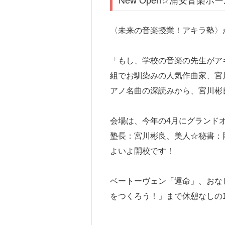
New Open☆浦安音楽
〈未来の音楽授業！アキラ塾〉
「もし、学校の音楽の先生がアキ
組でお馴染みの人気作曲家、宮
アノ名曲の深読みから、宮川彬
会場は、今年の4月にグランド
塾長：宮川彬良、美人☆秘書：岡
よいよ開校です！
ベートーヴェン「運命」、おな
をつくろう！」まで休憩なしの1