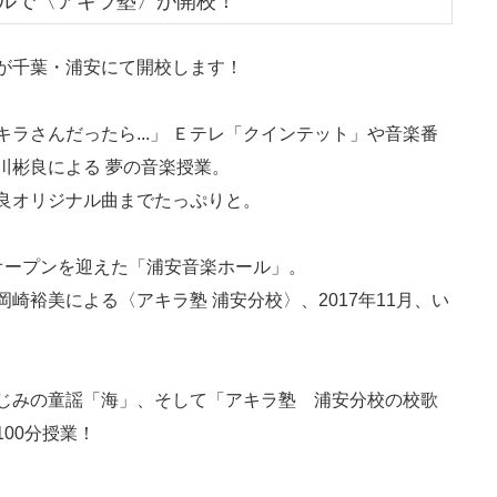
ホールで〈アキラ塾〉が開校！
が千葉・浦安にて開校します！
ラさんだったら...」 Ｅテレ「クインテット」や音楽番
川彬良による 夢の音楽授業。
良オリジナル曲までたっぷりと。
オープンを迎えた「浦安音楽ホール」。
崎裕美による〈アキラ塾 浦安分校〉、2017年11月、い
じみの童謡「海」、そして「アキラ塾 浦安分校の校歌
00分授業！