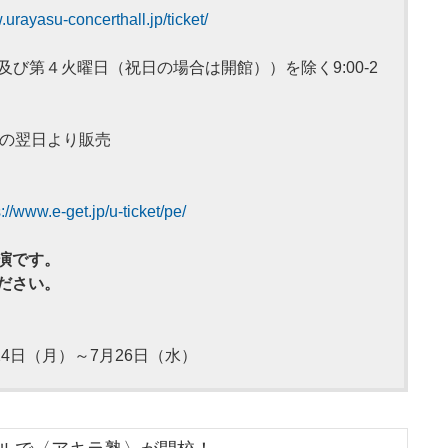
.urayasu-concerthall.jp/ticket/
び第４火曜日（祝日の場合は開館））を除く9:00-2
の翌日より販売
s://www.e-get.jp/u-ticket/pe/
演です。
ださい。
）
4日（月）～7月26日（水）