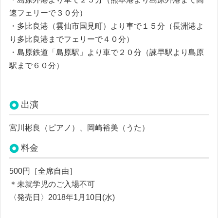
速フェリーで３０分）
・多比良港（雲仙市国見町）より車で１５分（長洲港よ
り多比良港までフェリーで４０分）
・島原鉄道「島原駅」より車で２０分（諫早駅より島原
駅まで６０分）
出演
宮川彬良（ピアノ）、岡崎裕美（うた）
料金
500円［全席自由］
＊未就学児のご入場不可
〈発売日〉2018年1月10日(水)