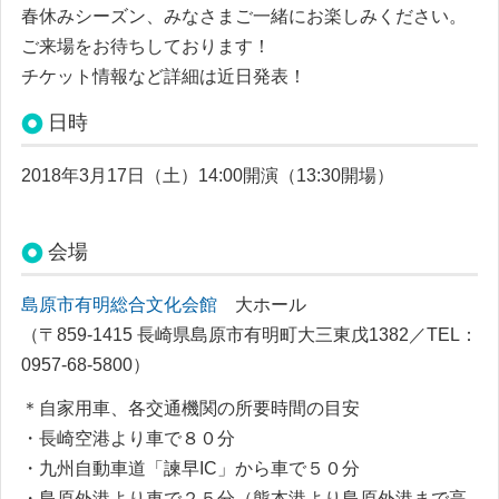
春休みシーズン、みなさまご一緒にお楽しみください。
ご来場をお待ちしております！
チケット情報など詳細は近日発表！
日時
2018年3月17日（土）14:00開演（13:30開場）
会場
島原市有明総合文化会館
大ホール
（〒859-1415 長崎県島原市有明町大三東戊1382
／TEL：
0957-68-5800
）
＊自家用車、各交通機関の所要時間の目安
・長崎空港より車で８０分
・九州自動車道「諫早IC」から車で５０分
・島原外港より車で２５分（熊本港より島原外港まで高