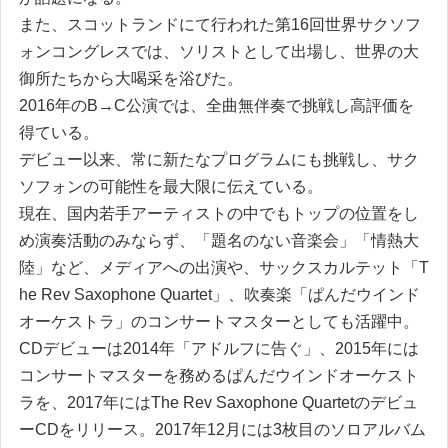
ま
た
、
スコ
ッ
ト
ラン
ド
に
て
行われた第16回世界サ
ク
ソ
フ
ォ
ンコン
グ
レスで
は
、
ソ
リ
ス
ト
と
し
て
出場
し
、
世界の大
御所た
ち
から大喝采
を
浴びた
。
2016年のB→C公演で
は
、
全曲無伴奏で挑戦
し
高評価
を
得
て
い
る
。
デビ
ュ
ー以来
、
常
に
新たなプロ
グ
ラム
に
も
挑戦
し
、
サ
ク
ソ
フ
ォ
ンの可能性
を
最大限
に
伝
え
て
い
る
。
現在
、
国内若手アーテ
ィ
ス
ト
の中で
も
ト
ッ
プの位置
を
し
め演奏活動のみなら
ず
、
「
題名のな
い
音楽会
」
「
情熱大
陸
」
など
、
メ
デ
ィ
アへの出演や
、
サ
ッ
ク
スカルテ
ッ
ト
「
T
he Rev Saxophone Quartet
」
、
吹奏楽
「
ぱ
ん
だ
ウ
イ
ン
ド
オーケス
ト
ラ
」
のコンサー
ト
マス
タ
ーと
し
て
も
活躍中
。
CDデビ
ュ
ー
は
2014年
「
ア
ド
ルフ
に
告
ぐ
」
、
2015年
に
は
コンサー
ト
マス
タ
ー
を
務め
る
ぱ
ん
だ
ウ
イ
ン
ド
オーケス
ト
ラ
を
、
2017年
に
は
The Rev Saxophone Quartetのデビ
ュ
ーCD
を
リ
リ
ース
。
2017年12月
に
は
3枚目の
ソ
ロアルバム