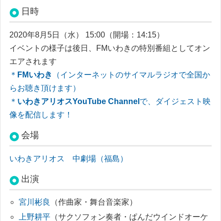
日時
2020年8月5日
（
水
）
15:00
（
開場
：
14:15
）
イベントの様子は後日、FMいわきの特別番組としてオン
エアされます
＊
FMいわき
（インターネットのサイマルラジオで全国か
らお聴き頂けます）
＊
いわきアリオスYouTube Channel
で、ダイジェスト映
像を配信します！
会場
いわきアリオス 中劇場（福島）
出演
宮川彬良
（作曲家・舞台音楽家）
上野耕平
（サクソフォン奏者・ぱんだウインドオーケ