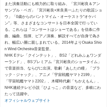
ま
た演奏活動
に
も
精力的
に
取
り
組み
、
「
宮川彬良＆アン
サンブル
・
ベガ
」
「
宮川彬良×米良美一
ふ
た
り
の歌謡シ
ョ
ウ
」
「
0歳からのパン
ト
マ
イ
ム
・
オーケス
ト
ラ“オケパ
ン”
」
等
、
さ
ま
ざ
ま
なコンサー
ト
を
日本全国で行
っ
て
い
る
。
これら
は
『
コンサー
ト
は
シ
ョ
ーであ
る
』
を
信条
に
作
曲
、
編曲
、
指揮
、
ピア
ノ
演奏
、
解説
す
べ
て
が自身で為
さ
れ
、
幅広
い
層
に
親
し
ま
れ
て
い
る
。
2014年
よ
り
Osaka Shio
n Wind Orchestra音楽監督
。
NHK Eテレ
「
ク
イ
ンテ
ッ
ト
」
、
BS2
「
どれみ
ふ
ぁ
ワン
ダ
ーラン
ド
」
、
BSプレミアム
「
宮川彬良のシ
ョ
ー
タ
イ
ム
」
で音楽担当
、
ならび
に
出演
。
歌劇
「
あ
し
たの瞳
」
「
ブラ
ッ
ク
・
ジ
ャ
ッ
ク
」
、
アニ
メ
「
宇宙戦艦ヤマ
ト
2199
」
、
「
宇宙戦艦ヤマ
ト
2202
」
、
木曜時代劇
「
ち
か
え
も
ん
」
、
NHK連続テレビ小説
「
ひ
よ
っ
こ
」
の音楽など
、
多岐
に
わ
た
っ
て
活躍中
。
オフィシャルウェブサイト