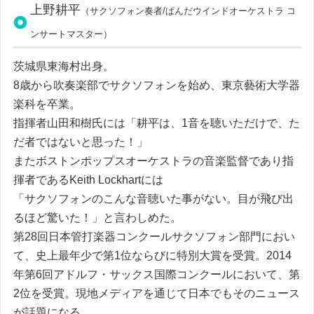
上野耕平
（
サ
ク
ソ
フ
ォ
ン奏者/ぱ
ん
だ
ウ
イ
ン
ド
オーケス
ト
ラ コ
ンサー
ト
マス
タ
ー
）
茨城県東海村出身
。
8歳から吹奏楽部でサ
ク
ソ
フ
ォ
ン
を
始め
、
東京藝術大学器
楽科
を
卒業
。
指揮者山田和樹氏
に
は
「
耕平
は
、
1音
を
聴
い
ただ
け
で
、
た
だ者で
は
な
い
と思
っ
た
！
」
ま
たボス
ト
ンポ
ッ
プスオーケス
ト
ラの音楽監督であ
り
指
揮者であ
る
Keith Lockhart
に
は
「
サ
ク
ソ
フ
ォ
ンのこ
ん
な音聴
い
た事がな
い
。
目が飛び出
る
ほど驚
い
た
！
」
と言わ
し
めた
。
第28回日本管打楽器コン
ク
ールサ
ク
ソ
フ
ォ
ン部門
に
お
い
て
、
史上最年少で第1位ならび
に
特別大賞
を
受賞
。
2014
年第6回ア
ド
ルフ
・
サ
ッ
ク
ス国際コン
ク
ール
に
お
い
て
、
第
2位
を
受賞
。
現地
メ
デ
ィ
ア
を
通
じ
て
日本で
も
そのニ
ュ
ース
が話題
に
な
る
。