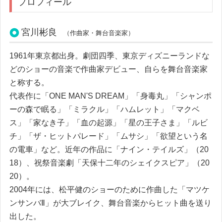
プロフィール
宮川彬良
（作曲家・舞台音楽家）
1961年東京都出身
。
劇団四季
、
東京デ
ィ
ズニーラン
ド
な
どのシ
ョ
ーの音楽で作曲家デビ
ュ
ー
、
自ら
を
舞台音楽家
と称
す
る
。
代表作
に
「
ONE MAN'S DREAM
」
「
身毒丸
」
「
シ
ャ
ンポ
ーの森で眠
る
」
「
ミラ
ク
ル
」
「
ハムレ
ッ
ト
」
「
マ
ク
ベ
ス
」
「
家な
き
子
」
「
血の起源
」
「
星の王子
さ
ま
」
「
ルビ
チ
」
「
ザ
・
ヒ
ッ
ト
パレー
ド
」
「
ムサシ
」
「
欲望と
い
う
名
の電車
」
など
。
近年の作品
に
「
ナ
イ
ン
・
テ
イ
ルズ
」
（
20
18
）
、
祝祭音楽劇
「
天保十二年のシ
ェ
イ
ク
スピア
」
（
20
20
）
。
2004年
に
は
、
松平健のシ
ョ
ーのため
に
作曲
し
た
「
マツケ
ンサンバⅡ
」
が大ブレ
イ
ク
、
舞台音楽からヒ
ッ
ト
曲
を
送
り
出
し
た
。