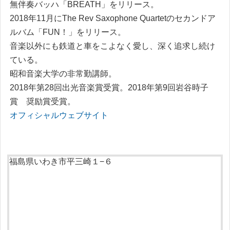
無伴奏バ
ッ
ハ
「
BREATH
」
を
リ
リ
ース
。
2018年11月
に
The Rev Saxophone Quartetのセカン
ド
ア
ルバム
「
FUN
！
」
を
リ
リ
ース
。
音楽以外
に
も
鉄道と車
を
こ
よ
な
く
愛
し
、
深
く
追求
し
続
け
て
い
る
。
昭和音楽大学の非常勤講師
。
2018年第28回出光音楽賞受賞
。
2018年第9回岩谷時子
賞 奨励賞受賞
。
オフィシャルウェブサイト
福島県いわき市平三崎１−６