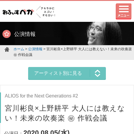
公演情報
ホーム
>
公演情報
> 宮川彬良×上野耕平 大人には教えない！未来の吹奏楽
㊙ 作戦会議
アーティスト別に見る
ALIOS for the Next Generations #2
宮川彬良×上野耕平 大人には教えな
い！未来の吹奏楽 ㊙ 作戦会議
2020.08.05(水)
公演日：