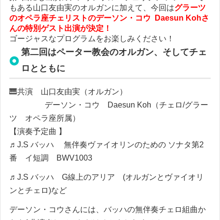
もある山口友由実のオルガンに加えて、今回は
グラーツ
のオペラ座チェリストのデーソン・コウ Daesun Kohさ
んの特別ゲスト出演が決定！
ゴージャスなプログラムをお楽しみください！
第二回はペーター教会のオルガン、そしてチェ
ロとともに
🎹共演 山口友由実（オルガン）
デーソン・コウ
Daesun Koh
（チェロ/グラー
ツ オペラ座所属）
【演奏予定曲 】
♬J.S バッハ 無伴奏ヴァイオリンのための ソナタ第2
番 イ短調 BWV1003
♬J.S バッハ G線上のアリア (オルガンとヴァイオリ
ンとチェロ)など
デーソン・コウさんには、バッハの無伴奏チェロ組曲か