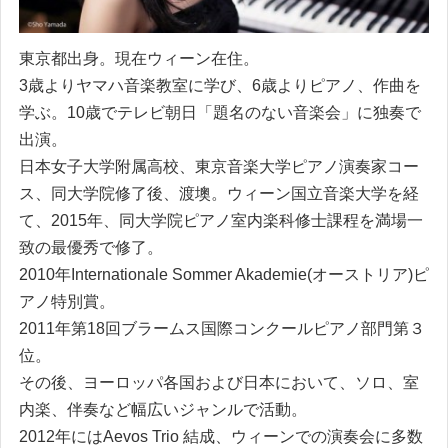
東京都出身。現在ウィーン在住。
3歳よりヤマハ音楽教室に学び、6歳よりピアノ、作曲を
学ぶ。10歳でテレビ朝日「題名のない音楽会」に独奏で
出演。
日本女子大学附属高校、東京音楽大学ピアノ演奏家コー
ス、同大学院修了後、渡墺。ウィーン国立音楽大学を経
て、2015年、同大学院ピアノ室内楽科修士課程を満場一
致の最優秀で修了。
2010年Internationale Sommer Akademie(オーストリア)ピ
アノ特別賞。
2011年第18回ブラームス国際コンクールピアノ部門第３
位。
その後、ヨーロッパ各国および日本において、ソロ、室
内楽、伴奏など幅広いジャンルで活動。
2012年にはAevos Trio 結成、ウィーンでの演奏会に多数