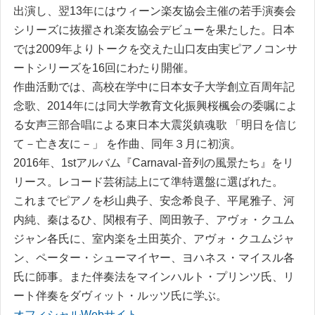
出演し、翌13年にはウィーン楽友協会主催の若手演奏会
シリーズに抜擢され楽友協会デビューを果たした。日本
では2009年よりトークを交えた山口友由実ピアノコンサ
ートシリーズを16回にわたり開催。
作曲活動では、高校在学中に日本女子大学創立百周年記
念歌、2014年には同大学教育文化振興桜楓会の委嘱によ
る女声三部合唱による東日本大震災鎮魂歌 「明日を信じ
て－亡き友に－」 を作曲、同年３月に初演。
2016年、1stアルバム『Carnaval-音列の風景たち』をリ
リース。レコード芸術誌上にて準特選盤に選ばれた。
これまでピアノを杉山典子、安念希良子、平尾雅子、河
内純、秦はるひ、関根有子、岡田敦子、アヴォ・クユム
ジャン各氏に、室内楽を土田英介、アヴォ・クユムジャ
ン、ペーター・シューマイヤー、ヨハネス・マイスル各
氏に師事。また伴奏法をマインハルト・プリンツ氏、リ
ート伴奏をダヴィット・ルッツ氏に学ぶ。
オフィシャルWebサイト