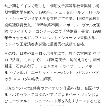
幼少期をドイツで過ごし、桐朋女子高等学校音楽科，桐
朋学園大学を経て，
1995
年、デュッセルドルフ・ロベル
ト・シューマン音楽大学を首席にて卒業。
1992
年蓼科音
楽祭奨励賞受賞。
1995
年第
29
回ティボール・ヴァルガ国
際 ヴァイオリン・コンクールにて「特別賞」受賞。
1998
年デュッセルドルフ・ロベルト・シューマン音楽大学に
てドイツ国家演奏家試験に最優秀の成績で合格。
その後、日本やヨーロッパ各地にて、数々の室内楽 やソ
ロで活躍。 これまでに，梅津南美子，尾関えりか，豊田
耕児，石井志都子， ミヒャエル・ガイザー，ティボー
ル・ヴァルガ、エーリッヒ・へーバルト、パウル・バド
ゥラ ＝スコダの各氏に師事。
CDはバッハの無伴奏ヴァイオリン作品を
2
枚、名匠パウ
ル・バドゥラ・スコダのピアノによるベートヴェンおよ
びモーツァルト、シューベルト等を
2
枚リリースするなど