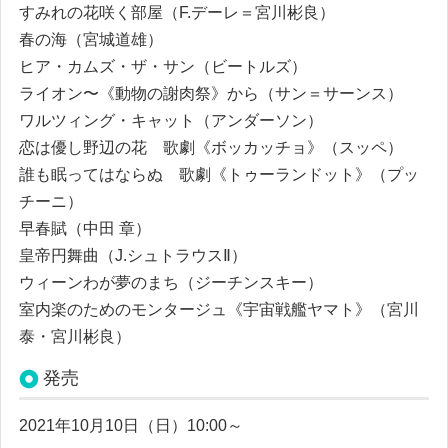
すみれの花咲く部屋（F.デーレ＝宮川彬良）
春の海（宮城道雄）
ヒア・カムズ・ザ・サン（ビートルズ）
ライオン〜《動物の謝肉祭》から（サン＝サーンス）
ワルツィング・キャット（アンダーソン）
恋は優し野辺の花 歌劇《ボッカッチョ》（スッペ）
誰も眠ってはならぬ 歌劇《トゥーランドット》（プッ
チーニ）
早春賦（中田 章）
皇帝円舞曲（J.シュトラウスⅡ）
ウィーンわが夢のまち（ジーチンスキー）
室内楽のためのモンタージュ《宇宙戦艦ヤマト》（宮川
泰・宮川彬良）
発売
2021年10月10日（日）10:00～