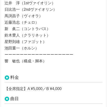
辻井 淳（1stヴァイオリン）
日比浩一（2ndヴァイオリン）
馬渕昌子（ヴィオラ）
近藤浩志（チェロ）
新 眞二（コントラバス）
鈴木豊人（クラリネット）
星野則雄（ファゴット）
池田重一（ホルン）
ーーーーーーーーーーーーーーーーーー
響 敏也（構成・脚本）
料金
【全席指定】
A ¥5,000／B ¥4,000
曲目