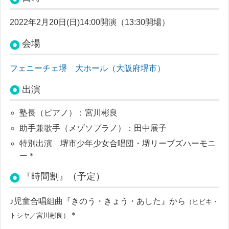
2022年2月20日(日)14:00開演（13:30開場）
会場
フェニーチェ堺 大ホール（大阪府堺市）
出演
塾長（ピアノ）：宮川彬良
助手兼歌手（メゾソプラノ）：田中展子
特別出演 堺市少年少女合唱団・堺リーブズハーモニ
ー＊
『時間割』（予定）
♪児童合唱組曲『きのう・きょう・あした』から
（ヒビキ・
＊
トシヤ／宮川彬良）