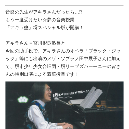
音楽の先生がアキラさんだったら…⁉
もう一度受けたい☆夢の音楽授業
「アキラ塾」堺スペシャル版が開講！
アキラさん＝宮川彬良塾長と
今回の助手役で、アキラさんのオペラ『ブラック・ジャ
ック』等にも出演のメゾ・ソプラノ田中展子さんに加え
て、堺市少年少女合唱団・堺リーブズハーモニーの皆さ
んの特別出演による豪華授業です！