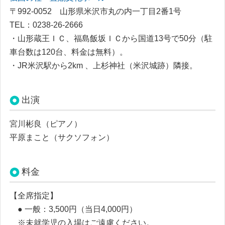
〒992-0052 山形県米沢市丸の内一丁目2番1号
TEL：0238-26-2666
・山形蔵王ＩＣ、福島飯坂ＩＣから国道13号で50分（駐
車台数は120台、料金は無料）。
・JR米沢駅から2km 、上杉神社（米沢城跡）隣接。
出演
宮川彬良（ピアノ）
平原まこと（サクソフォン）
料金
【全席指定】
● 一般：3,500円（当日4,000円）
※未就学児の入場はご遠慮ください。