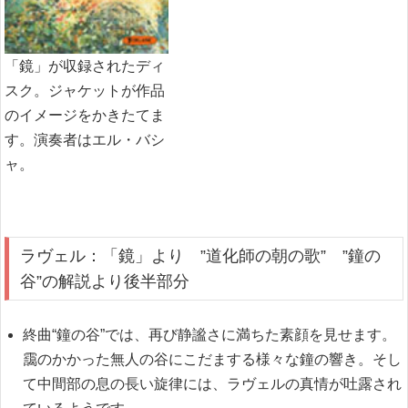
「鏡」が収録されたディ
スク。ジャケットが作品
のイメージをかきたてま
す。演奏者はエル・バシ
ャ。
ラヴェル：「鏡」より ”道化師の朝の歌” ”鐘の
谷”の解説より後半部分
終曲“鐘の谷
”
では、再び静謐さに満ちた素顔を見せます。
靄のかかった無人の谷にこだまする様々な鐘の響き。そし
て中間部の息の長い旋律には、ラヴェルの真情が吐露され