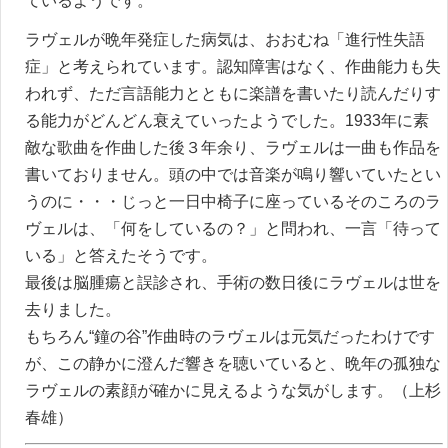
ているようです。
ラヴェルが晩年発症した病気は、おおむね「進行性失語
症」と考えられています。認知障害はなく、作曲能力も失
われず、ただ言語能力とともに楽譜を書いたり読んだりす
る能力がどんどん衰えていったようでした。
1933
年に素
敵な歌曲を作曲した後３年余り、ラヴェルは一曲も作品を
書いておりません。頭の中では音楽が鳴り響いていたとい
うのに・・・じっと一日中椅子に座っているそのころのラ
ヴェルは、「何をしているの？」と問われ、一言「待って
いる」と答えたそうです。
最後は脳腫瘍と誤診され、手術の数日後にラヴェルは世を
去りました。
もちろん
“
鐘の谷
”
作曲時のラヴェルは元気だったわけです
が、この静かに澄んだ響きを聴いていると、晩年の孤独な
ラヴェルの素顔が確かに見えるような気がします。（上杉
春雄）