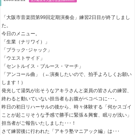
「大阪市音楽団第99回定期演奏会」練習2日目が終了しまし
た。
今日のメニュー。
「生業（ナリワイ）」
「ブラック･ジャック」
「ウエストサイド」
「セントルイス・ブルース・マーチ」
「アンコール曲」（←演奏したいので、拍手よろしくお願い
します！）
発光して湯気が出そうなアキラさんと楽員の皆さんの練習、
終わると動いていない担当者もお腹がペコペコに･･･。
昨日の初日リハーサルの後から、時々体験する「何かスゴイ
ことが起こりそうな予感で勝手に緊張＆興奮、眠りが浅い」
担当者がご報告いたしました･･･！
さて練習後に行われた「アキラ塾マニアック編」は･･･