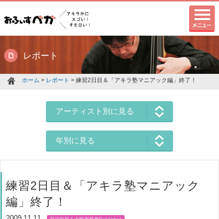
レポート
ホーム
>
レポート
> 練習2日目＆「アキラ塾マニアック編」終了！
アーティスト別に見る
年別に見る
練習2日目＆「アキラ塾マニアック
編」終了！
2009.11.11
宮川彬良＆大阪市音楽Dahhhhn!