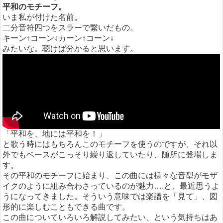
平和のモチーフ。
いま私が付けた名前。
二分音符四つをスラーで繋いだもの。
キーン↑コーン↓カーン↑コーン↓
みたいな。聴けば分かると思います。
「平和を、地には平和を！」
と歌う時にはもちろんこのモチーフを使うのですが、それ以
外でもベースがこっそり繰り返していたり、随所に登場しま
す。
その平和のモチーフに始まり、この曲には様々な音型がモザ
イクのように組み合わさっているのが魅力….と、最近思うよ
うになってきました。そういう意味では楽譜を「見て」、図
形的に楽しむこともできる曲です。
この曲についていろいろ解説してみたい、という気持ちはあ