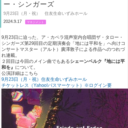
ー・シンガーズ
9月23日（月・祝） 住友生命いずみホール
2024.9.17
マネジメント
9月23日に迫った、ア・カペラ混声室内合唱団ザ・タロー・
シンガーズ第29回目の定期演奏会「地には平和を」へ向けコ
ンサートマスター（アルト）廣澤敦子による作品へのつれづ
れ連載。
２回目は今回のメイン曲でもある
シェーンベルク『地には平
和を』
について。
公演詳細はこちら
9月23日（月・祝）住友生命いずみホール
チケットレス（Yahoo!パスマーケット）※ログイン要