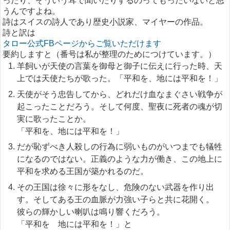
ったり、そういう耳で聞いたりするのってもったいないと思
うんですよね。
詩はスイスの詩人であり歴史小説家、マイヤーの作品。
詩と訳は
タロー公式FBページからご覧いただけます
要約しますと（番号は私が整理のためにつけています。）
羊飼いが天使の言葉を御母と御子に伝えに行った時、天
上では天使たちが歌った。「平和を、地には平和を！」
天使がそう忠告してから、どれだけ血なまぐさい戦争が
起こったことだろう。そして何度、聖夜に死者の魂が切
実に歌ったことか。
「平和を、地には平和を！」
だが恥ずべき人殺しの行為に弱いものがいつまでも犠牲
になるのではない。正義のような力が働き、この地上に
平和を求める王国が築かれるのだ。
その王国は徐々に形をなし、危険のない武器を作り出
す。そしてある王の血脈が力強い子らと共に花開く。
彼らの輝かしい喇叭は鳴り響くだろう。
「平和を 地には平和を！」と