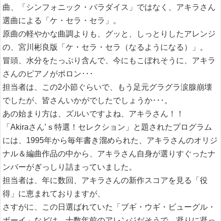
曲、「シンフォニック・パラダイス」ではなく、アキラさん
選曲による「ケ・セラ・セラ」。
原曲の軽やかな曲調よりも、グッと、しっとりしたアレンジ
の、宮川彬良版「ケ・セラ・セラ（なるようになる）」。
冒頭、水分をたっぷり含んで、今にもこぼれそうに、アキラ
さんのピアノがポロン･･･
担当者は、この2小節ぐらいで、もう足元グラグラ涙腺崩壊
でしたが、皆さんいかがでしたでしょうか･･･。
あの始まり方は、ズルいですよね、アキラさん！！
「Akiraさん’ｓ特選！セレクション」と題されたプログラム
には、1995年から毎年書き溜められた、アキラさんのオリジ
ナル＆編曲作品の中から、アキラさん自身が選りすぐったナ
ンバーがぎっしり詰まっていました。
担当者は、年に数回、アキラさんの新作スコアを見る「役
得」に恵まれておりますが、
さすがに、この日選ばれていた「ブギ・ウギ・ビューグル・
ボーイ」などは、十数年前のアレンジだそうで、凝りに凝っ