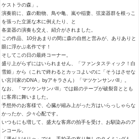
ケストラの森」。
演奏前に、森の動物、鳥や亀、嵐や稲妻、弦楽器群を根っこ
を張った立派な木に例えたり、と
各楽器の演奏も交え、紹介がされました。
この作品、10分あまりの間に森の自然と営みが、ありありと
眼に浮かぶ名作です！
そしてこの日の最終コーナー。
盛り上がらずにはいられません、「ファンタスティック！白
雪姫」から（これで終わるとカッコよいのに「そうはさせな
い宮川家のDNA」byアキラさん）「マツケンサンバII」。
なお、「マツケンサンバII」では銀のテープが破裂音ととも
に客席に舞いました。
予想外のお客様で、心臓が縮み上がった方はいらっしゃらな
かったか、少々心配です。
いつもにも増して、盛大な客席の拍手を受け、お馴染みのア
ンコール。
「運がよけりゃ」では、手拍子の有り無しのタイミングも、