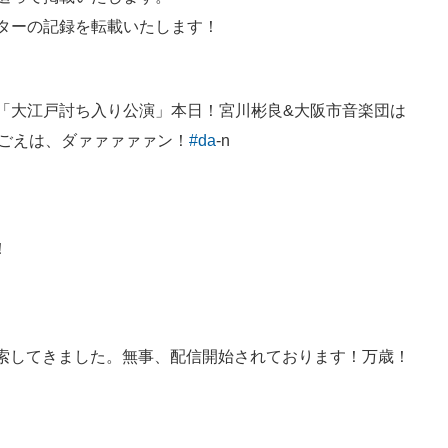
ターの記録を転載いたします！
「大江戸討ち入り公演」本日！宮川彬良&大阪市音楽団は
けごえは、ダァァァァァン！
#da
-n
！
」を検索してきました。無事、配信開始されております！万歳！