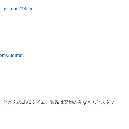
twitpic.com/33qorc
c.com/33qrmb
ことさんのLIVEタイム、客席は楽員のみなさんとスタッ
♪