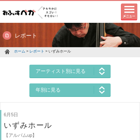
レポート
ホーム
>
レポート
> いずみホール
アーティスト別に見る
年別に見る
6月5日
いずみホール
【アルバムup】