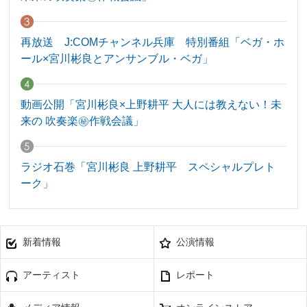
再放送 J:COMチャンネル兵庫 特別番組「ベガ・ホ
ール×宮川彬良とアンサンブル・ベガ」
動画公開「宮川彬良×上野耕平 大人には教えない！未
来の 吹奏楽㊙作戦会議」
ラジオ石巻「宮川彬良 上野耕平 スペシャルプレト
ーク」
新着情報
公演情報
アーティスト
レポート