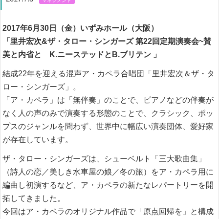
2017年6月30日（金）いずみホール（大阪）
「里井宏次&ザ・タロー・シンガーズ 第22回定期演奏会~賛
美と内省と K.ニーステッドとB.ブリテン 」
結成22年を迎える混声ア・カペラ合唱団「里井宏次＆ザ・タ
ロー・シンガーズ」。
「ア・カペラ」は「無伴奏」のことで、ピアノなどの伴奏が
なく人の声のみで演奏する形態のことで、クラシック、ポッ
プスのジャンルを問わず、世界中に幅広い演奏団体、愛好家
が存在しています。
ザ・タロー・シンガーズは、シューベルト「三大歌曲集」
（詩人の恋／美しき水車屋の娘／冬の旅）をア・カペラ用に
編曲し初演するなど、ア・カペラの新たなレパートリーを開
拓してきました。
今回はア・カペラのオリジナル作品で「原点回帰を」と構成