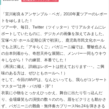
「宮川彬良＆アンサンブル・ベガ」2010年夏ツアーのレポー
トをupしました！
ツアー中、毎日、Twitter（ツイッター）でリアルタイムにレ
ポートしていたものに、デジカメの画像を加えてみました。
宝塚ベガ･ホール定期公演で初演し、鹿児島市民文化ホール
でも上演した「アキらくご」パガニーニ編では、響敏也さん
の台本到着から、奇想天外な展開に、メンバー一同もウキウ
キしながら！？の練習、本番でした！
（再演に備え、詳細はレポートは控えております･･･。ご興
味のある方は、ぜひともホールへ！）
そして、今回のMVPは、なんといっても、我らがコンサート
マスター”辻井・パガ様・淳”！
衣装に小物をとっかえひっかえ、舞台に出たり引っ込んだ
り、会場爆笑もの演技の数々ののち、眉をピクリとも動かさ
ず、パガニーニの難曲・無伴奏カプリースNo.24を弾ききる