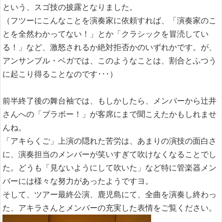
という、スゴ技の披露となりました。
（フツーにこんなことを演奏家に依頼すれば、「演奏家のこ
とを全然わかってない！」とか「クラシックを冒涜してい
る！」など、激怒されるか絶対拒否かのいずれかです。が、
アンサンブル・ベガでは、このようなことは、割合とふつう
に起こり得ることなのです･･･）
前半終了後の舞台袖では、もしかしたら、メンバーから辻井
さんへの「ブラボー！」が客席にまで聞こえたかもしれませ
んね。
「アキらくご」上演の隠れた苦労は、あまりの演技の面白さ
に、演奏担当のメンバーが笑いすぎて吹けなくなることでし
た。どうも「見ないようにして吹いた」など特に管楽器メン
バーには様々な努力があったようですヨ。
そして、ツアー最終公演、鹿児島にて、全曲を演奏し終わっ
た、アキラさんとメンバーの充実した表情をご覧ください。