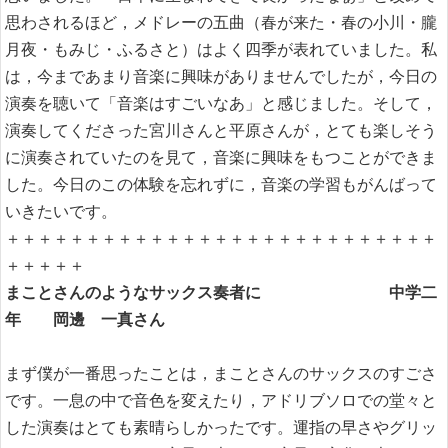
思わされるほど，メドレーの五曲（春が来た・春の小川・朧
月夜・もみじ・ふるさと）はよく四季が表れていました。私
は，今まであまり音楽に興味がありませんでしたが，今日の
演奏を聴いて「音楽はすごいなあ」と感じました。そして，
演奏してくださった宮川さんと平原さんが，とても楽しそう
に演奏されていたのを見て，音楽に興味をもつことができま
した。今日のこの体験を忘れずに，音楽の学習もがんばって
いきたいです。
＋＋＋＋＋＋＋＋＋＋＋＋＋＋＋＋＋＋＋＋＋＋＋＋＋＋＋
＋＋＋＋＋
まことさんのようなサックス奏者に 中学二
年 岡邊 一真さん
まず僕が一番思ったことは，まことさんのサックスのすごさ
です。一息の中で音色を変えたり，アドリブソロでの堂々と
した演奏はとても素晴らしかったです。運指の早さやグリッ