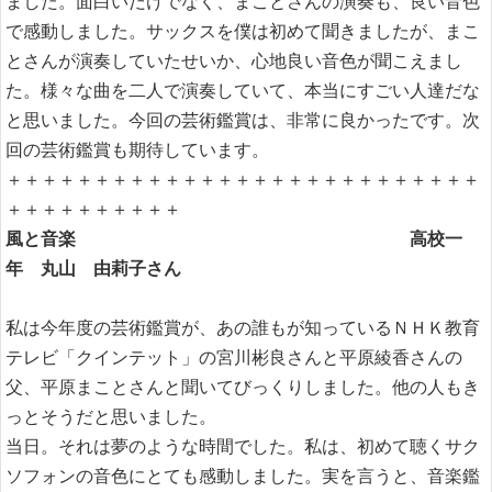
ました。面白いだけでなく、まことさんの演奏も、良い音色
で感動しました。サックスを僕は初めて聞きましたが、まこ
とさんが演奏していたせいか、心地良い音色が聞こえまし
た。様々な曲を二人で演奏していて、本当にすごい人達だな
と思いました。今回の芸術鑑賞は、非常に良かったです。次
回の芸術鑑賞も期待しています。
＋＋＋＋＋＋＋＋＋＋＋＋＋＋＋＋＋＋＋＋＋＋＋＋＋＋＋
＋＋＋＋＋＋＋＋＋＋
風と音楽 高校一
年 丸山 由莉子さん
私は今年度の芸術鑑賞が、あの誰もが知っているＮＨＫ教育
テレビ「クインテット」の宮川彬良さんと平原綾香さんの
父、平原まことさんと聞いてびっくりしました。他の人もき
っとそうだと思いました。
当日。それは夢のような時間でした。私は、初めて聴くサク
ソフォンの音色にとても感動しました。実を言うと、音楽鑑