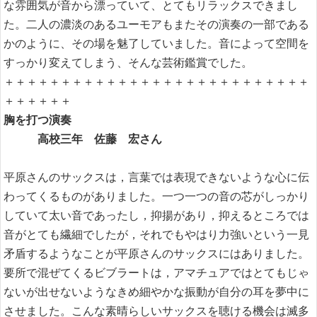
な雰囲気が音から漂っていて、とてもリラックスできまし
た。二人の濃淡のあるユーモアもまたその演奏の一部である
かのように、その場を魅了していました。音によって空間を
すっかり変えてしまう、そんな芸術鑑賞でした。
＋＋＋＋＋＋＋＋＋＋＋＋＋＋＋＋＋＋＋＋＋＋＋＋＋＋＋
＋＋＋＋＋＋
胸を打つ演奏
高校三年 佐藤 宏さん
平原さんのサックスは，言葉では表現できないような心に伝
わってくるものがありました。一つ一つの音の芯がしっかり
していて太い音であったし，抑揚があり，抑えるところでは
音がとても繊細でしたが，それでもやはり力強いという一見
矛盾するようなことが平原さんのサックスにはありました。
要所で混ぜてくるビブラートは，アマチュアではとてもじゃ
ないが出せないようなきめ細やかな振動が自分の耳を夢中に
させました。こんな素晴らしいサックスを聴ける機会は滅多