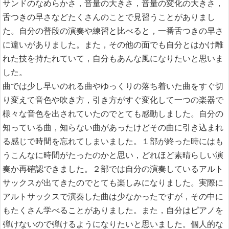
サンドのなめらかさ，音量の大きさ，音量の変化の大きさ，
舌つきの早さなどたくさんのことで見習うことがありまし
た。自分の普段の演奏や練習と比べると，一番舌つきの早さ
に違いがありました。また，その他の面でも自分とはかけ離
れた技を持たれていて，自分もあんな風になりたいと思いま
した。
曲では少し早いのれる曲やゆっくりの落ち着いた曲をすぐ切
り変えて音色や吹き方，引き方がすぐ変化して一つの楽器で
様々な音色を出されていたのでとても感動しました。自分の
知っている曲，知らない曲があったけどその曲に引き込まれ
る感じで時間を忘れてしまいました。１部が終った時にはも
うこんなに時間がたったのかと思い，どれほど素晴らしい演
奏か再確認できました。２部では自分の演奏しているアルト
サックスが出てきたのでとても楽しみになりました。実際に
アルトサックスで演奏した曲は少なかったですが，その中に
もたくさん学べることがありました。また，自分はピアノを
弾けないので弾けるようになりたいと思いました。個人的な