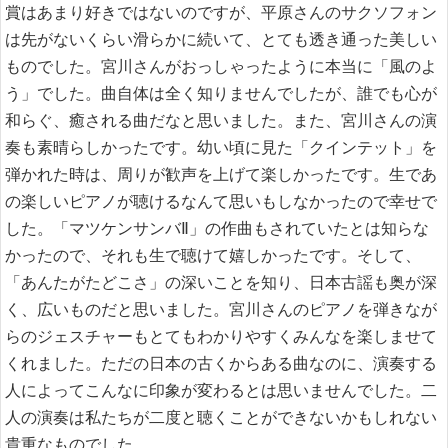
賞はあまり好きではないのですが、平原さんのサクソフォン
は先がないくらい滑らかに続いて、とても透き通った美しい
ものでした。宮川さんがおっしゃったように本当に「風のよ
う」でした。曲自体は全く知りませんでしたが、誰でも心が
和らぐ、癒される曲だなと思いました。また、宮川さんの演
奏も素晴らしかったです。幼い頃に見た「クインテット」を
弾かれた時は、周りが歓声を上げて楽しかったです。生であ
の楽しいピアノが聴けるなんて思いもしなかったので幸せで
した。「マツケンサンバⅡ」の作曲もされていたとは知らな
かったので、それも生で聴けて嬉しかったです。そして、
「あんたがたどこさ」の深いことを知り、日本古謡も奥が深
く、広いものだと思いました。宮川さんのピアノを弾きなが
らのジェスチャーもとてもわかりやすくみんなを楽しませて
くれました。ただの日本の古くからある曲なのに、演奏する
人によってこんなに印象が変わるとは思いませんでした。二
人の演奏は私たちが二度と聴くことができないかもしれない
貴重なものでした。