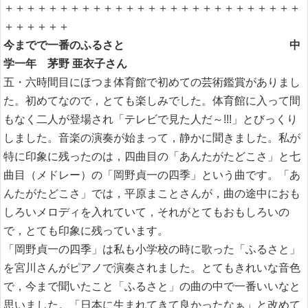
＋＋＋＋＋＋＋＋＋＋＋＋＋＋＋＋＋＋＋＋＋＋＋＋＋＋＋
＋＋＋＋＋＋
今までで一番のふるさと 中
学一年 茅野 亜衣子さん
五・六時間目にほつま体育館で初めての芸術鑑賞がありまし
た。初めてなので，とても楽しみでした。体育館に入って間
もなく二人が登場され「テレビで見た人だ～!!!」とびっくり
しました。音楽の演奏が始まって，静かに聞きました。私が
特に印象に残ったのは，四曲目の「あんたがたどこさ」と七
曲目（メドレー）の「岡野貞一の四季」という曲です。「あ
んたがたどこさ」では，平原まことさんが，曲の途中におも
しろいメロディを入れていて，それがとてもおもしろいの
で，とても印象に残っています。
「岡野貞一の四季」は私も小学校の時に歌った「ふるさと」
を宮川さんがピアノで演奏されました。とてもきれいな音色
で，今まで聞いたこと「ふるさと」の曲の中で一番いいなと
思いました。「日本に生まれてきて良かったなぁ」と改めて