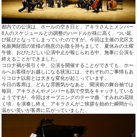
都内での公演は、ホールの空き日と、アキラさんとメンバー
8人のスケジュールとの調整のハードルが殊に高く、つい延
び延びとなってしまっていたのですが、今回は主催の北区文
化振興財団の皆様の熱意のお陰を持ちまして、夏休みの土曜
午後、おびただしい公演中止が報じられる中、無事に公演を
終えることができました。
コロナ禍が長引く中、公演を開催することができても、ホー
ルへお客様がお越しになる状況には、それぞれのご事情もあ
りコロナ以前とは大きな変化が起こっています。
今日の客席は、どんな雰囲気かなあと、開演前の舞台袖では
毎回、アキラさんやメンバーも肌で空気をキャッチしている
ようですが、今回はオープニングのテーマ曲「すみれの花咲
く頃」を演奏し終え、アキラさんがご挨拶を始めた瞬間から
温かい笑いが客席に広がっていました。