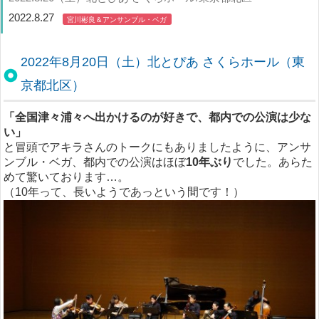
2022.8.27
宮川彬良＆アンサンブル・ベガ
2022年8月20日（土）北とぴあ さくらホール（東
京都北区）
「全国津々浦々へ出かけるのが好きで、都内での公演は少な
い」
と冒頭でアキラさんのトークにもありましたように、アンサ
ンブル・ベガ、都内での公演はほぼ
10年ぶり
でした。あらた
めて驚いております…。
（10年って、長いようであっという間です！）