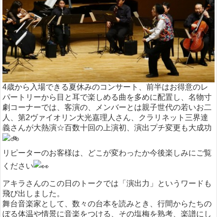
4歳から入場できる夏休みのコンサート、前半はお得意のレ
パートリーから目と耳で楽しめる曲を多めに配置し、名物寸
劇コーナーでは、客演の、メンバーとは親子世代の若いお二
人、第2ヴァイオリン大光嘉理人さん、クラリネット三界達
義さんが大熱演☆百数十回の上演初、演出プチ変更も大成功
リピーターのお客様は、どこが変わったか今後楽しみにご覧
ください
アキラさんのこの日のトークでは「演出力」というワードも
飛び出しました。
舞台音楽家として、数々の台本を読みとき、行間からたちの
ぼる体温や情景に音楽をつける、その塩梅を熟考、楽譜にし