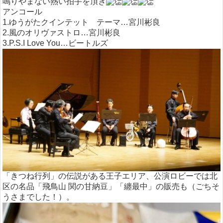
鳴りやまない熱い拍手を頂き
アンコール
1.ゆうがたクインテット テーマ…宮川彬良
2.風のオリヴァストロ…宮川彬良
3.P.S.I Love You…ビートルズ
「きつね行列」の伝説がある王子エリア、公演ロビーでは北
区の名品「飛鳥山 関の甘納豆」「纏最中」の販売も（ごちそ
うさまでした！）。