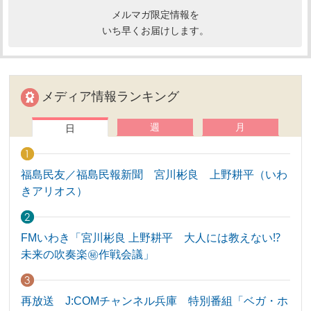
メルマガ限定情報を
いち早くお届けします。
メディア情報ランキング
週
月
日
福島民友／福島民報新聞 宮川彬良 上野耕平（いわ
きアリオス）
FMいわき「宮川彬良 上野耕平 大人には教えない⁉
未来の吹奏楽㊙作戦会議」
再放送 J:COMチャンネル兵庫 特別番組「ベガ・ホ