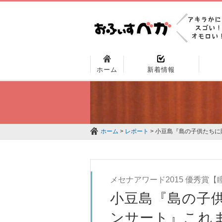
ホーム
新着情報
ホーム
>
レポート
> 小豆島『島の子供たち
メセナアワード2015 優秀賞
小豆島『島の子
ンサート』これ