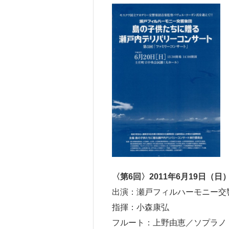
〈第6回〉2011年6月19日（日
出演：瀬戸フィルハーモニー交
指揮：小森康弘
フルート：上野由恵／ソプラノ