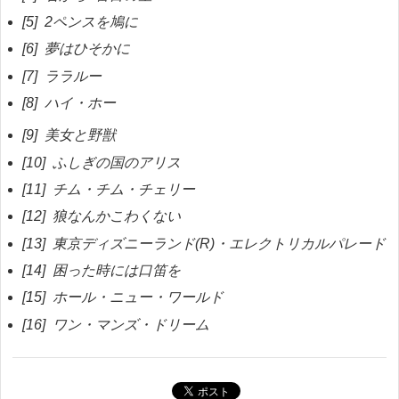
[5] 2ペンスを鳩に
[6] 夢はひそかに
[7] ララルー
[8] ハイ・ホー
[9] 美女と野獣
[10] ふしぎの国のアリス
[11] チム・チム・チェリー
[12] 狼なんかこわくない
[13] 東京ディズニーランド(R)・エレクトリカルパレード
[14] 困った時には口笛を
[15] ホール・ニュー・ワールド
[16] ワン・マンズ・ドリーム