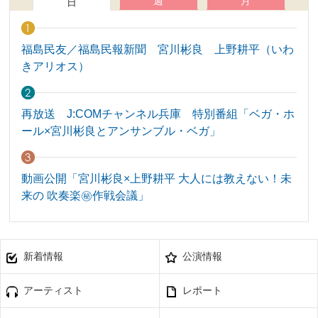
週
月
日
福島民友／福島民報新聞 宮川彬良 上野耕平（いわ
きアリオス）
再放送 J:COMチャンネル兵庫 特別番組「ベガ・ホ
ール×宮川彬良とアンサンブル・ベガ」
動画公開「宮川彬良×上野耕平 大人には教えない！未
来の 吹奏楽㊙作戦会議」
新着情報
公演情報
アーティスト
レポート