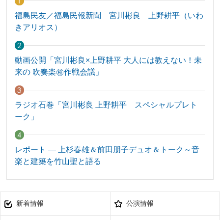
福島民友／福島民報新聞 宮川彬良 上野耕平（いわ
きアリオス）
動画公開「宮川彬良×上野耕平 大人には教えない！未
来の 吹奏楽㊙作戦会議」
ラジオ石巻「宮川彬良 上野耕平 スペシャルプレト
ーク」
レポート — 上杉春雄＆前田朋子デュオ＆トーク～音
楽と建築を竹山聖と語る
新着情報
公演情報