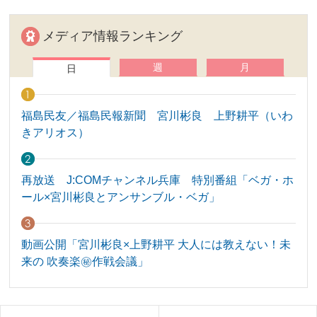
メディア情報ランキング
週
月
日
福島民友／福島民報新聞 宮川彬良 上野耕平（いわ
きアリオス）
再放送 J:COMチャンネル兵庫 特別番組「ベガ・ホ
ール×宮川彬良とアンサンブル・ベガ」
動画公開「宮川彬良×上野耕平 大人には教えない！未
来の 吹奏楽㊙作戦会議」