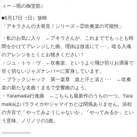
ィー～雨の御堂筋）
■6月17日（日）放映
「アキラさんの大発見！シリーズ～②吹奏楽の可能性」
・私のお気に入り ←アキラさんが、これまででもっとも時
間をかけてアレンジした曲。理由は放送にて･･･。唸る入魂
のアレンジをとくとお聴きください！
・ジュ・トゥ・ヴ ←吹奏楽、というより飛び切りお洒落で
甘く切ないジャズナンバーに変身しています。
・ブラックジャック 第一楽章 血と汗と涙と･･･ ←吹奏
楽の新たな名曲！まるで交響曲のよう。
・Yaramaika行進曲 ←こちらも最新作のうちの一つ。Yara
maikaはバラライカやジャマイカとは関係ありません。浜松
の方言で「やってみようじゃないか」「やってみるか」とい
う意味。ノリノリの1曲。
---------------—-