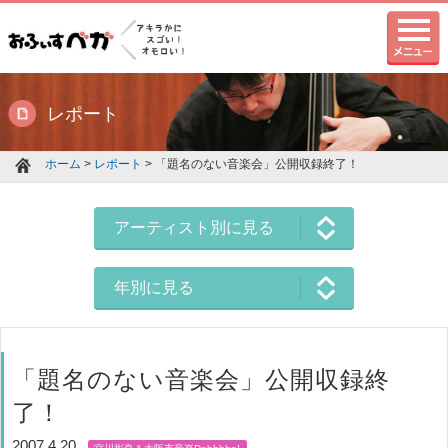
レポート
ホーム
>
レポート
> 「題名のない音楽会」公開収録終了！
アーティスト別に見る
年別に見る
「題名のない音楽会」公開収録終
了！
2007.4.20
宮川彬良＆大阪市音楽Dahhhhn!