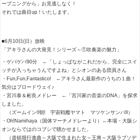
ープニングから」お見逃しなく！
それでは曲目up！いたします。
■6月10日(日）放映
「アキラさんの大発見！シリーズ～①吹奏楽の魅力」
・ゲバゲバ90分 ←「しょっぱながこれだから、完全にスイ
ッチが入っちゃうんですよね」とシオンのある団員さん
・Fun,Fun,Fantastico! ←アキラさん最新作のうちの１曲！
気分はブロードウェイ♪
・宮川泰＆彬良メドレー ←「宮川家の音楽のDNA」を探求
しました。
（ズームイン!!朝! 宇宙戦艦ヤマト マツケンサンバII）
・Oh!Namihaya（国体マーチメドレーより）←本場・大阪シ
オンならではのコブシで聴かせました。
（道頓堀行進曲～大阪で生まれた女～王将～大阪ラプソデ