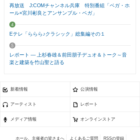
再放送 J:COMチャンネル兵庫 特別番組「ベガ・ホ
ール×宮川彬良とアンサンブル・ベガ」
Eテレ「ららら♪クラシック」総集編その１
レポート — 上杉春雄＆前田朋子デュオ＆トーク～音
楽と建築を竹山聖と語る
新着情報
公演情報
アーティスト
レポート
メディア情報
オンラインストア
ホール、主催者の皆さまへ
よくあるご質問
RSSの登録