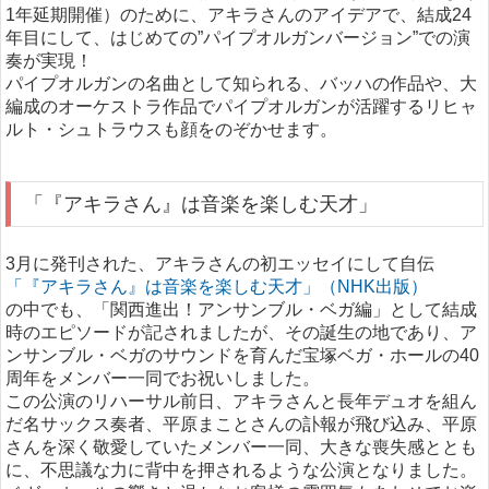
1年延期開催）のために、アキラさんのアイデアで、結成24
年目にして、はじめての”パイプオルガンバージョン”での演
奏が実現！
パイプオルガンの名曲として知られる、バッハの作品や、大
編成のオーケストラ作品でパイプオルガンが活躍するリヒャ
ルト・シュトラウスも顔をのぞかせます。
「『アキラさん』は音楽を楽しむ天才」
3月に発刊された、アキラさんの初エッセイにして自伝
「『アキラさん』は音楽を楽しむ天才」（NHK出版）
の中でも、「関西進出！アンサンブル・ベガ編」として結成
時のエピソードが記されましたが、その誕生の地であり、ア
ンサンブル・ベガのサウンドを育んだ宝塚ベガ・ホールの40
周年をメンバー一同でお祝いしました。
この公演のリハーサル前日、アキラさんと長年デュオを組ん
だ名サックス奏者、平原まことさんの訃報が飛び込み、平原
さんを深く敬愛していたメンバー一同、大きな喪失感ととも
に、不思議な力に背中を押されるような公演となりました。