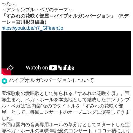
った…
～アンサンブル・ベガのテーマ～
「すみれの花咲く部屋～パイプオルガンバージョン」（F.デ
ーレ＝宮川彬良編曲）
https://youtu.be/h7_GFtnenJo
パイプオルガンバージョンについて
宝塚歌劇の愛唱歌として知られる「すみれの花咲く頃」。宝
塚生まれ、ベガ・ホールを本拠地として結成したアンサンブ
ル・ベガは”室内楽”なのでタイトルを「すみれの花咲く部
屋」として、毎回コンサートのオープニングに演奏してきま
した。
今回は国内の音楽専用ホールの草分けとしてスタートした宝
塚ベガ・ホールの40周年記念のコンサート（コロナ禍により