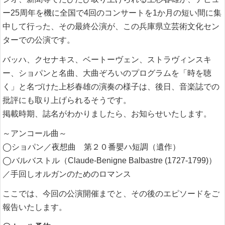
ー25周年を機に全国で4回のコンサートを1か月の短い間に集
中して行った、その最終公演が、この兵庫県立芸術文化セン
ターでの公演です。
バッハ、クセナキス、ベートーヴェン、ストラヴィンスキ
ー、ショパンと名曲、大曲ぞろいのプログラムを「時を聴
く」と名づけた上杉春雄の演奏の様子は、後日、音楽誌での
批評にも取り上げられるそうです。
掲載時期、誌名がわかりましたら、お知らせいたします。
～アンコール曲～
◯ショパン／夜想曲 第２０番嬰ハ短調（遺作）
◯バルバストル（Claude-Benigne Balbastre (1727-1799)）
／手回しオルガンのためのロマンス
ここでは、今回の公演開催までと、その後のエピソードをご
報告いたします。