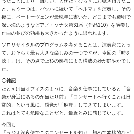
ったことにより「難しい」とかたくならずにお聴き頂けたこ
と、もう一つは、バッハに続いて「ヘルマ」を演奏し、その
後に、ベートーヴェンが最晩年に書いた、どこまでも透明で
深い海のようなピアノ・ソナタ第31番（作品110）を演奏し
た曲の並びの効果も大きかったように思われます。
ソロリサイタルのプログラムを考えることは、演奏家にとっ
て、おそらく最も大きな楽しみの一つですが、今回の「時を
聴く」は、その点で上杉の熟考による構成の妙が鮮やかでし
た。
〇雑記
たとえば当オフィスのように、音楽を仕事にしていると「音
楽が身近にあるのが当たり前」「コンサートへ行くことは日
常的」という風に、感覚が「麻痺」してきてしまいます。
これはとても危険なことだと、最近とみに感じています。
今回も
「ラジオ深夜便でこのコンサートを知り、初めて本格的なピ