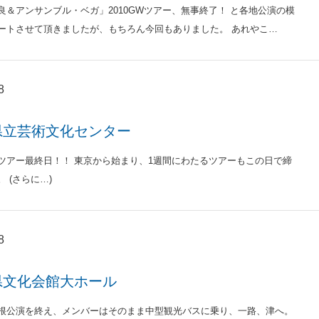
良＆アンサンブル・ベガ」2010GWツアー、無事終了！ と各地公演の模
ートさせて頂きましたが、もちろん今回もありました。 あれやこ…
8
県立芸術文化センター
ツアー最終日！！ 東京から始まり、1週間にわたるツアーもこの日で締
 (さらに…)
8
県文化会館大ホール
根公演を終え、メンバーはそのまま中型観光バスに乗り、一路、津へ。