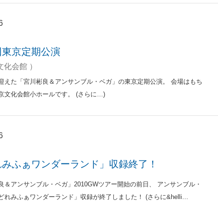
6
回東京定期公演
文化会館 ）
迎えた「宮川彬良＆アンサンブル・ベガ」の東京定期公演。 会場はもち
京文化会館小ホールです。 (さらに…)
6
れみふぁワンダーランド」収録終了！
良＆アンサンブル・ベガ」2010GWツアー開始の前日、 アンサンブル・
どれみふぁワンダーランド」収録が終了しました！ (さらに&helli…