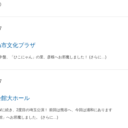
)
7
ね市文化プラザ
中盤、「ひこにゃん」の里、彦根へお邪魔しました！ (さらに…)
7
会館大ホール
Wに続き、2度目の埼玉公演！ 前回は熊谷へ、今回は浦和にあります
館」へお邪魔しました。 (さらに…)