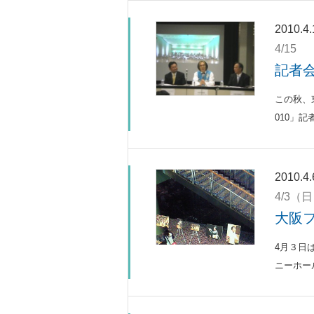
2010.4.
4/15
記者会
この秋、
010」記
2010.4.
4/3（
大阪
4月３日
ニーホール