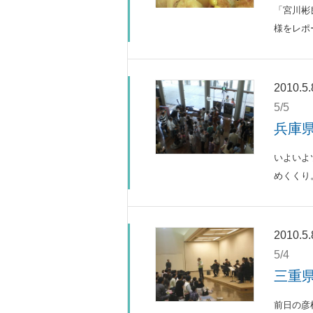
「宮川彬
様をレポ
2010.5.
5/5
兵庫
いよいよ
めくくり。
2010.5.
5/4
三重
前日の彦