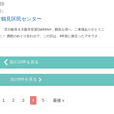
23
（日）
市鶴見区民センター
日、「宮川彬良＆大阪市音楽Dahhhhn!」鶴見公演へ、ご来場ありがとうご
た！ 偶然のめぐり合わせで、この日は、4年前に旅立ったアキラさ…
前の10件を見る
次の8件を見る
1
2
3
4
5
最後 »