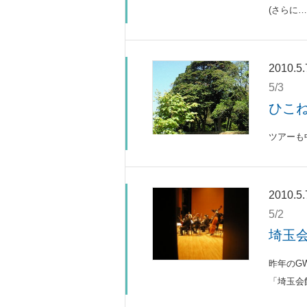
(さらに…
2010.5.
5/3
ひこ
ツアーも
2010.5.
5/2
埼玉
昨年のG
「埼玉会