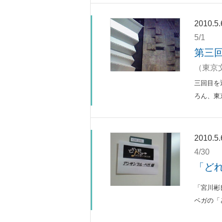
2010.5.
5/1
第三
（東京
三回目を
ろん、東
2010.5.
4/30
「ど
「宮川彬
ベガの「